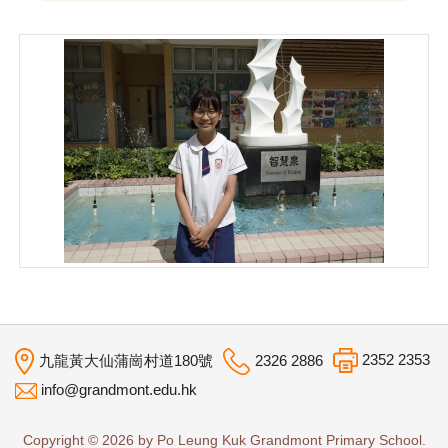
2352 2353
九龍黃大仙蒲崗村道180號
2326 2886
info@grandmont.edu.hk
Copyright © 2026 by Po Leung Kuk Grandmont Primary School.