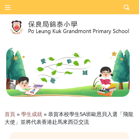
首頁
»
學生成就
»
恭賀本校學生5A班歐恩貝入選「飛龍
大使」並將代表香港赴馬來西亞交流