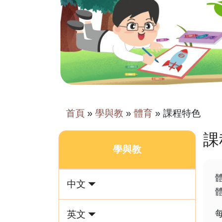
首頁
»
學與教
»
體育
»
課程特色
課
學與教
中文
英文