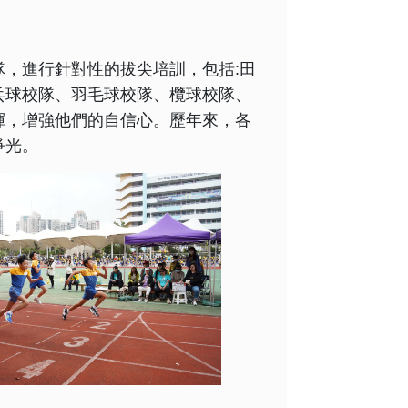
，進行針對性的拔尖培訓，包括:田
乓球校隊、羽毛球校隊、欖球校隊、
揮，增強他們的自信心。歷年來，各
爭光。