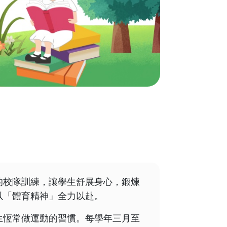
的校隊訓練，讓學生舒展身心，鍛煉
以「體育精神」全力以赴。
生恆常做運動的習慣。每學年三月至