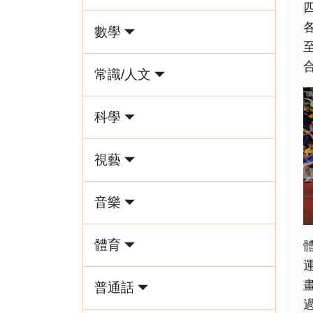
數學
常識/人文
科學
視藝
音樂
體育
普通話