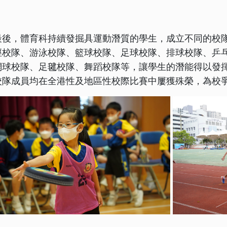
最後，體育科持續發掘具運動潛質的學生，成立不同的校隊
徑校隊、游泳校隊、籃球校隊、足球校隊、排球校隊、乒
網球校隊、足毽校隊、舞蹈校隊等，讓學生的潛能得以發
校隊成員均在全港性及地區性校際比賽中屢獲殊榮，為校