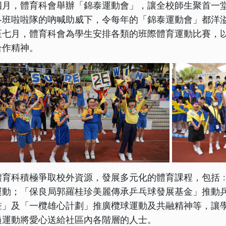
四月，體育科會舉辦「錦泰運動會」，讓全校師生聚首一
各班啦啦隊的吶喊助威下，令每年的「錦泰運動會」都洋
至七月，體育科會為學生安排各類的班際體育運動比賽，
合作精神。
體育科積極爭取校外資源，發展多元化的體育課程，包括
運動；「保良局郭羅桂珍美麗傳承乒乓球發展基金」推動乒
畫」及「一欖雄心計劃」推廣欖球運動及共融精神等，讓
過運動將愛心送給社區內各階層的人士。