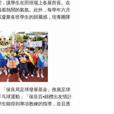
堂，讓學生在田徑場上各展所長。在
溢着熱鬧的氣氛。此外，每學年六月
以凝聚各班學生的歸屬感，培養團隊
﹕「保良局足球發展基金」推廣足球
乓球運動；「保良百•錦欖出友情計
學生能得到專項教練的指導，並且透