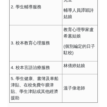
2. 學生輔導服務
輔導人員譚穎詩
姑娘
教育心理學家盧
希蕙姑娘
3. 校本教育心理服務
(個別編定的日子
駐校)
林倩婷姑娘
4. 校本言語治療服務
5. 學生健康、書簿及車船
津貼、在校免費午膳津
溫子偉老師
貼、學生津貼或其他經濟
援助