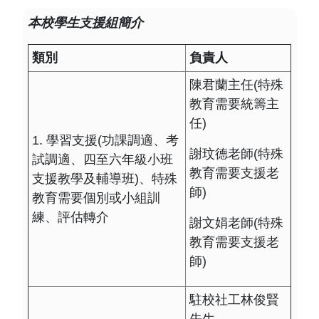
本校學生支援組簡介
類別
負責人
陳君蘭主任(特殊
教育需要統籌主
任)
1. 學習支援(功課調適、考
謝玟德老師(特殊
試調適、四至六年級小班
教育需要支援老
支援教學及輔導班)、特殊
師)
教育需要個別或小組訓
練、評估轉介
謝文娟老師(特殊
教育需要支援老
師)
駐校社工林俊賢
先生