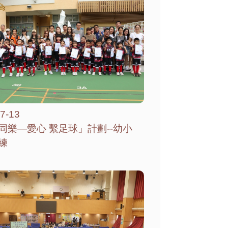
7-13
同樂—愛心 繫足球」計劃--幼小
練