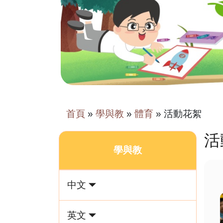
首頁
»
學與教
»
體育
»
活動花絮
活
學與教
中文
英文