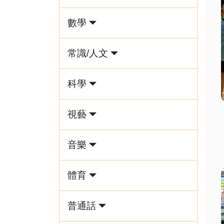
數學
常識/人文
科學
視藝
音樂
體育
普通話