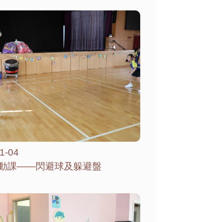
1-04
動課——閃避球及躲避盤