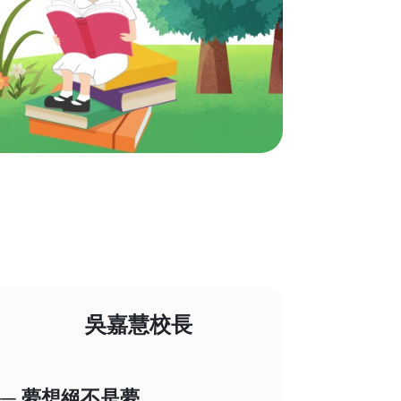
嘉慧校長
──
夢想絕不是夢