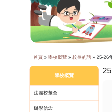
首頁
»
學校概覽
»
校長的話
»
25-2
2
學校概覽
法團校董會
辦學信念