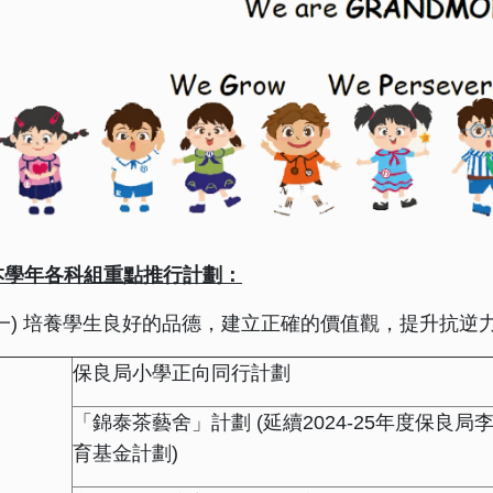
本學年
各科組重點
推行
計
劃：
(一) 培養學生良好的品德，建立正確的價值觀，提升抗逆
保良局小學正向同行計劃
「錦泰茶藝舍」計劃 (延續2024-25年度保良局
育基金計劃)