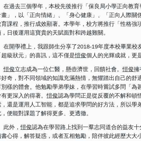
在過去三個學年，本校先後推行「保良局小學正向教育
計畫」，以「正向情緒」、「身心健康」、「正向人際關
教育課程，推行成效顯著。本學年，校方將推行「性格強
項，日後運用這寶貴的天賦面對和跨越難關。
在開學禮上，我跟師生分享了2018-19年度本校畢業校
「超級狀元」的喜訊，這不僅是
愷俊
個人的光輝成就，更
愷俊
立志成為一位仁醫，懸壺濟世，回饋社會。
愷俊
擁
存好奇，對不同領域的知識充滿熱情，無懼踏出自己的舒
有別樣的體會。他勉勵學弟學妹，在學習時嘗試多問「為
會有更深入的得著。
愷俊
認為學問正是從反覆的不解和頓
索，還是運用人工智能，都是追求學問的好方法，所以學
此，便能對課題了解得更多、更透徹。
此外，
愷俊
認為在學習路上找到一羣志同道合的益友十
讀書心得，解答疑惑，或者互相勉勵，陪伴彼此經歷大大