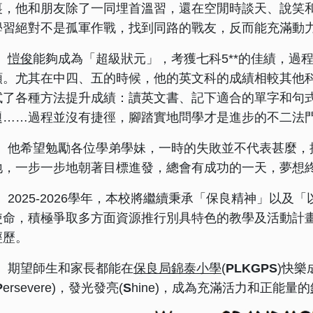
裏，他和朋友除了一同埋首溫習，還在空閒時談天、說笑
學習絕對不是孤軍作戰，找到同路的戰友，反而能充滿動
愷俊
能夠成為「超級狀元」，考獲七科5**的佳績，過
順。尤其在中四、五的時候，他的英文科的成績相較其他
試了各種方法提升成績：讀英文書、記下適合的單字和句
題……過程並沒有捷徑，腳踏實地問學才是進步的不二法
他希望勉勵各位學弟學妹，一時的失敗並不代表甚麼，
地，一步一步地朝著目標進發，總會有成功的一天，夢想
2025-2026學年，本校將繼續秉承「保良精神」以及
使命，積極爭取多方面資源推行別具特色的教學及活動計
經歷。
期望師生和家長都能在
保良局錦泰小學
(
PLKGPS
)快樂
P
ersevere)，發光發亮(
S
hine)，成為充滿活力和正能量的