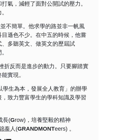
和打氣，減輕了面對公開試的壓力。
力。
程並不簡單。他求學的路並非一帆風
科目遜色不少。在中五的時候，他嘗
式、多聽英文、做英文的歷屆試
門。
挫折反而是進步的動力。只要腳踏實
終能實現。
「以學生為本，發展全人教育」的辦學
畫，致力豐富學生的學科知識及學習
成長(
G
row)，培養堅毅的精神
錦泰
人(
GRANDMONT
eers) 。