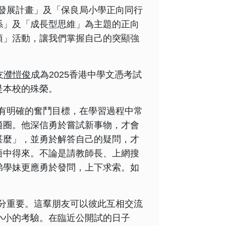
發展計畫」及「保良局小學正向同行
係」及「成長型思維」為主題的正向
項」活動，讓我們掌握自己的突顯強
友
濮愷俊
成為2025香港中學文憑考試
是本校的殊榮。
有明確的奮鬥目標，在學習過程中常
適圈。他深信勇於嘗試新事物，才會
甚麼」，並勇於解答自己的疑問，才
悟中得來。不論是請教師長、上網搜
弟學妹更應勇於發問，上下求索。如
分重要。這羣朋友可以彼此互相交流
小小的考驗。在臨近公開試的日子