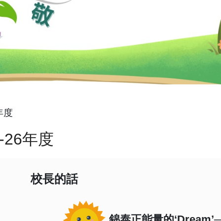
6年度
5-26年度
校長的話 吳
錦泰正能量的‘Dream
’