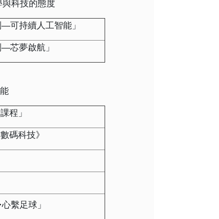
學與科技的態度
劃—可持續人工智能」
劃—芯夢啟航」
智能
術課程」
與數碼科技》
‧
心繫足球」