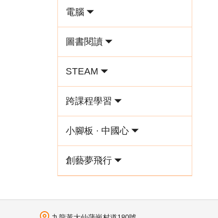
電腦
圖書閱讀
STEAM
跨課程學習
小腳板 · 中國心
創藝夢飛行
九龍黃大仙蒲崗村道180號