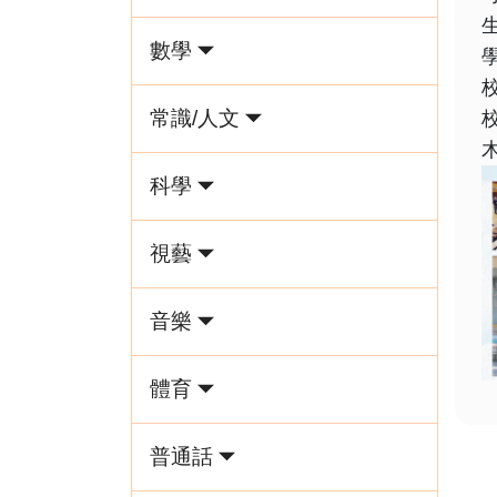
數學
常識/人文
科學
視藝
音樂
體育
普通話