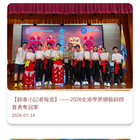
【錦泰小記者報道】——2026全港學界獅藝錦標
賽勇奪冠軍
2026-07-14