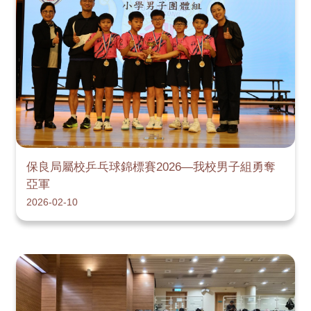
保良局屬校乒乓球錦標賽2026—我校男子組勇奪
亞軍
2026-02-10