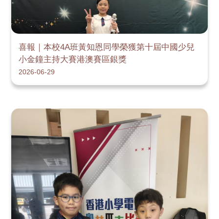
喜報｜本校4A班黃知恩同學榮獲第十屆中國少兒
小金鐘主持大賽港澳賽區銀獎
2026-06-29