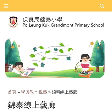
首頁
»
學與教
»
視藝
»
錦泰線上藝廊
錦泰線上藝廊