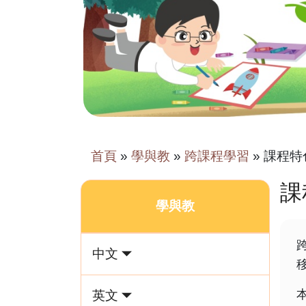
首頁
»
學與教
»
跨課程學習
»
課程特
課
學與教
中文
英文