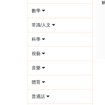
數學
常識/人文
科學
視藝
音樂
體育
普通話