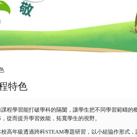
色
程特色
跨課程學習能打破學科的隔閡，讓學生把不同學習範疇的
移，從而提升學習效能，拓寬學生的視野。
本校高年級透過跨科STEAM專題研習，以小組協作形式