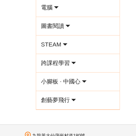
電腦
圖書閱讀
STEAM
跨課程學習
小腳板 · 中國心
創藝夢飛行
九龍黃大仙蒲崗村道180號