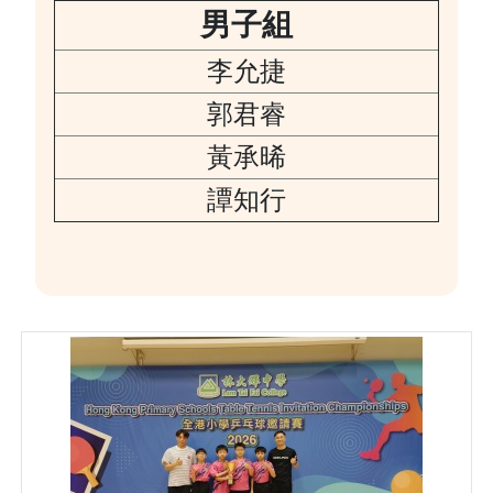
男子組
李允捷
郭君睿
黃承晞
譚知行