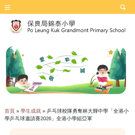
首頁
»
學生成就
»
乒乓球校隊勇奪林大輝中學「全港小
學乒乓球邀請賽2026」全港小學組亞軍