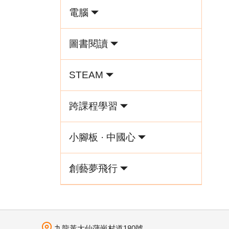
電腦
圖書閱讀
STEAM
跨課程學習
小腳板 · 中國心
創藝夢飛行
九龍黃大仙蒲崗村道180號