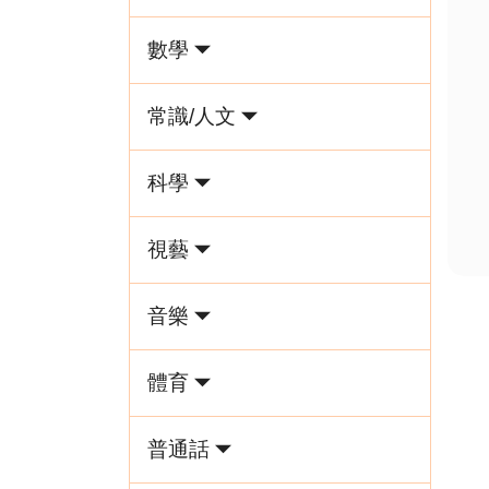
數學
常識/人文
科學
視藝
音樂
體育
普通話