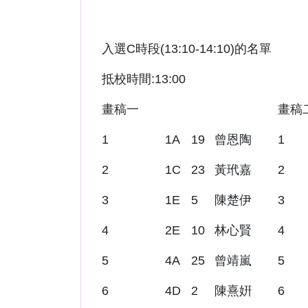
入選C時段(13:10-14:10)的名單
抵校時間:13:00
畫稿一
畫稿
1
1A
19
曾恩陶
1
2
1C
23
黃玳嘉
2
3
1E
5
陳楚伊
3
4
2E
10
林心賢
4
5
4A
25
曾靖嵐
5
6
4D
2
陳熹姸
6