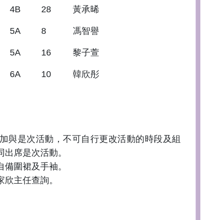
4B
28
黃承晞
5A
8
馮智譽
5A
16
黎子萱
6A
10
韓欣彤
加與是次活動，不可自行更改活動的時段及組
同出席是次活動。
自備圍裙及手袖。
家欣主任查詢。