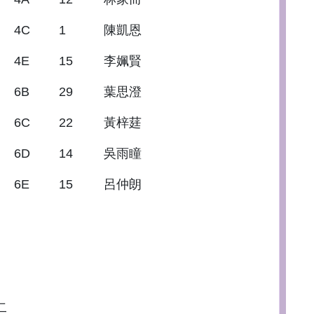
4C
1
陳凱恩
4E
15
李姵賢
6B
29
葉思澄
6C
22
黃梓莛
6D
14
吳雨瞳
6E
15
呂仲朗
二