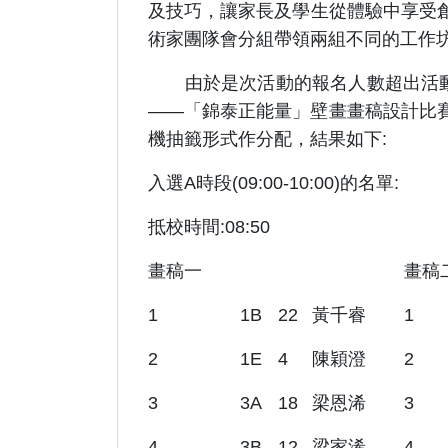
及技巧，讓家長及學生從體驗中享受
術家團隊會分組帶領兩組不同的工作
由於是次活動的報名人數超出活動名
——「錦泰正能量」壁畫畫稿設計比
機抽籤形式作分配，結果如下:
入選A時段(09:00-10:00)的名單:
抵校時間:08:50
畫稿一
畫稿
1
1B
22
黃千睿
1
2
1E
4
陳穎澄
2
3
3A
18
梁恩浠
3
4
3B
12
梁家浠
4