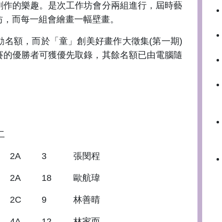
創作的樂趣。是次工作坊會分兩組進行，屆時藝
坊，而每一組會繪畫一幅壁畫。
額，而於「童」創美好畫作大徵集(第一期)
賽的優勝者可獲優先取錄，其餘名額已由電腦隨
二
2A
3
張閔程
2A
18
歐航瑋
2C
9
林善晴
4A
12
林家而