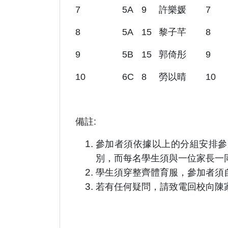
7
5A
9
許樂媛
7
8
5A
15
黎子芊
8
9
5B
15
郭倚彤
9
10
6C
8
勞以晴
10
備註:
參加者須依據以上的分組安排參
別，而每名學生須與一位家長一
學生須穿整齊體育服，參加者須
若有任何疑問，請致電回校向陳