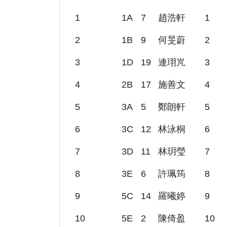
1
1A
7
趙浩軒
1
2
1B
9
何旻蔚
2
3
1D
19
連珝㞩
3
4
2B
17
施善文
4
5
3A
5
鄭朗軒
5
6
3C
12
林泳桐
6
7
3D
11
林玥瑩
7
8
3E
6
許珮筠
8
9
5C
14
羅曦婷
9
10
5E
2
陳倚盈
10