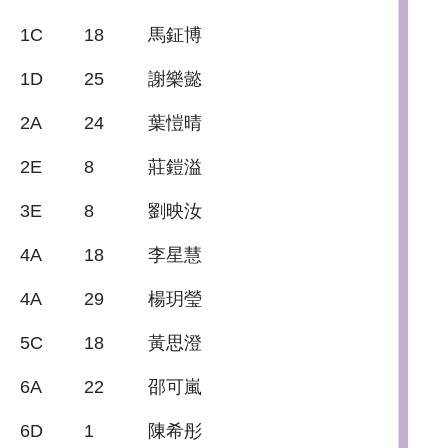
1C
18
馬鉦博
1D
25
謝樂懿
2A
24
葉愷晴
2E
8
莊鎧溢
3E
8
劉映汝
4A
18
李星慧
4A
29
楊玥瑩
5C
18
黃思澄
6A
22
邵可嵐
6D
1
陳希彤