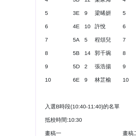
5
3E
9
梁晞妍
5
6
4E
10
許悅
6
7
5A
5
程頌兒
7
8
5B
14
郭千琬
8
9
5D
2
張浩揚
9
10
6E
9
林芷榆
10
入選B時段(10:40-11:40)的名單
抵校時間:10:30
畫稿一
畫稿