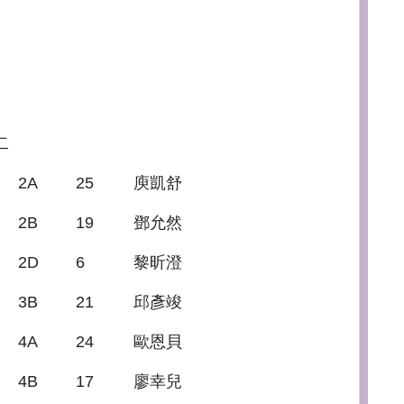
二
2A
25
庾凱舒
2B
19
鄧允然
2D
6
黎昕澄
3B
21
邱彥竣
4A
24
歐恩貝
4B
17
廖幸兒