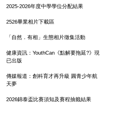
2025-2026年度中學學位分配結果
2526畢業相片下載區
「自然．有相」生態相片徵集活動
健康資訊：YouthCan《點解要拖延?》現
已出版
傳媒報道：創科育才再升級 圓青少年航
天夢
2026錦泰盃比賽須知及賽程抽籤結果