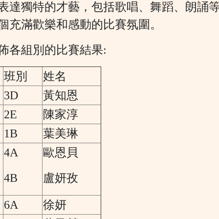
表達獨特的才藝
，
包括歌唱
、
舞蹈
、
朗誦
個充滿歡樂和感動的比賽氛圍
。
佈各組別的比賽結果:
班別
姓名
3D
黃知恩
2E
陳家淳
1B
葉美琳
4A
歐恩貝
4B
盧妍孜
6A
徐妍