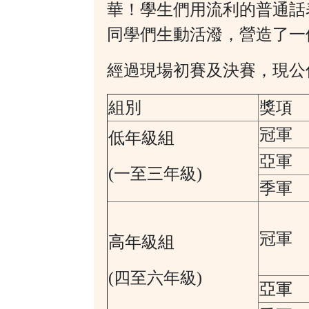
華
！
學生們用流利的普通話
同學們生動活潑
，
營造了一
經過現場初賽及決賽，現公
組別
獎項
冠軍
低年級組
亞軍
(一至三年級)
季軍
冠軍
高年級組
(四至六年級)
亞軍