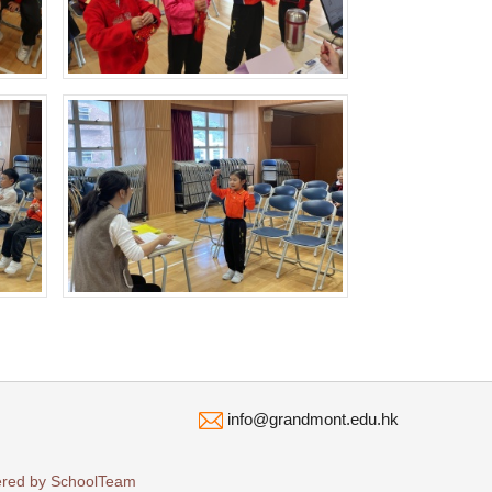
info@grandmont.edu.hk
ered by
SchoolTeam