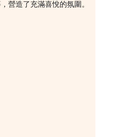
等
，
營造了充滿喜悅的氛圍
。