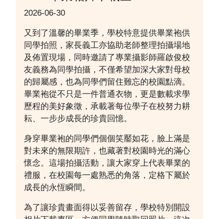
2026-06-30
又到了溫馨的畢業季，學校特意提供畢業袍供
同學拍照，家長義工亦協助老師整理拍攝場地
及佈置現場，同時邀請了專業攝影師羅啟俊校
友義務為同學拍攝，不僅希望加深大家對母校
的歸屬感，也為同學們留住難忘的校園點滴。
畢業袍從不只是一件普通衣物，更是數載求學
歷程的美好象徵，承載著每位學子在校努力耕
耘、一步步成長的珍貴回憶。
身穿畢業袍的同學們個個笑靨如花，臉上滿是
對未來的無限期許，也藏著對校園時光的滿心
懷念。這場拍攝活動，讓大家穿上代表畢業的
禮服，在校園每一處熟悉的角落，定格下屬於
成長的永恆瞬間。
為了讓珍貴畫面得以妥善留存，學校特別開設