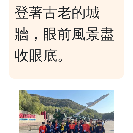
登著古老的城
牆，眼前風景盡
收眼底。