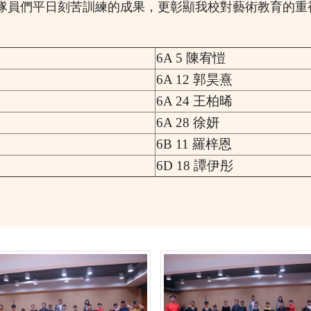
了隊員們平日刻苦訓練的成果，更彰顯我校對藝術教育的
6A 5 陳宥愷
6A 12 郭昊熹
6A 24 王柏晞
6A 28 徐妍
6B 11 羅梓恩
6D 18 譚伊彤