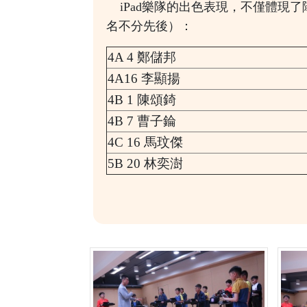
iPad樂隊的出色表現，不僅體現
名不分先後）：
4A 4 鄭儲邦
4A16 李顯揚
4B 1 陳頌錡
4B 7 曹子錀
4C 16 馬玟傑
5B 20 林奕澍