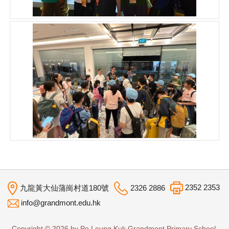
2352 2353
九龍黃大仙蒲崗村道180號
2326 2886
info@grandmont.edu.hk
Copyright © 2026 by Po Leung Kuk Grandmont Primary School.