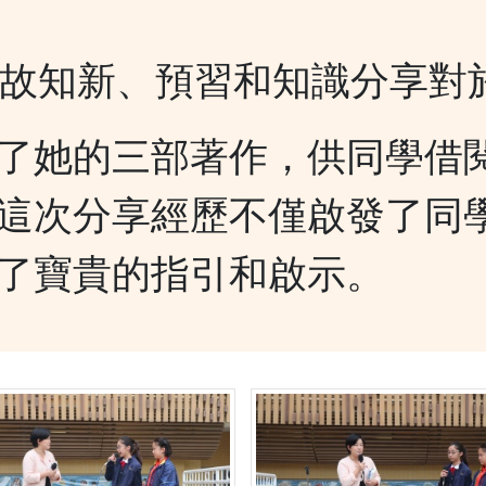
故知新、預習和知識分享對
了她的三部著作，供同學借
這次分享經歷不僅啟發了同
了寶貴的指引和啟示。