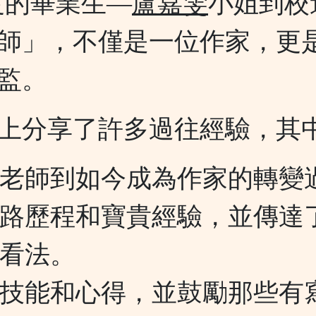
7年度的畢業生—
盧嘉雯
小姐到校
師」，不僅是一位作家，更
監。
上分享了許多過往經驗，其中
老師到如今成為作家的轉變
路歷程和寶貴經驗，並傳達
看法。
技能和心得，並鼓勵那些有