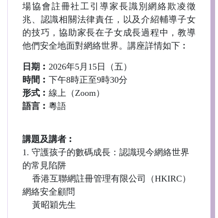
場協會註冊社工引導家長識別網絡欺凌徵
兆、認識相關法律責任，以及介紹輔導子女
的技巧，協助家長在子女成長過程中，教導
他們安全地面對網絡世界。講座詳情如下︰
日期︰
2026年5月15日（五）
時間︰
下午8時正至9時30分
形式︰
線上（Zoom）
語言︰
粵語
講題及講者︰
1. 守護孩子的數碼成長：認識現今網絡世界
的常見陷阱
香港互聯網註冊管理有限公司（HKIRC）
網絡安全顧問
黃昭穎先生