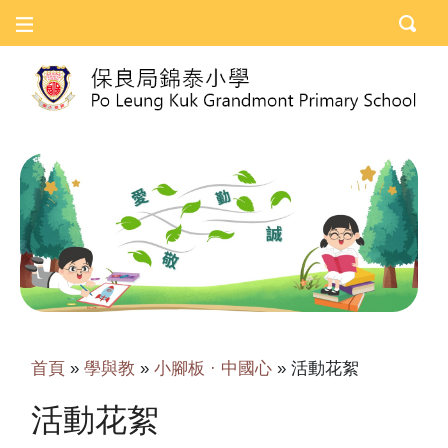
首頁
»
學與教
»
小腳板 · 中國心
»
活動花絮
活動花絮