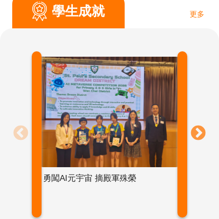
學生成就
更多
勇闖AI元宇宙 摘殿軍殊榮
【錦
學界