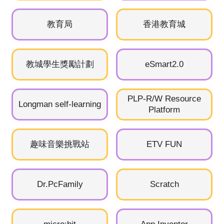
教育局
香港教育城
23/08
暑假
24/08
暑假
教城學生獎勵計劃
eSmart2.0
25/08
暑假
PLP-R/W Resource
Longman self-learning
Platform
26/08
暑假
趣味音樂挑戰站
ETV FUN
27/08
暑假
28/08
暑假
Dr.PcFamily
Scratch
29/08
暑假