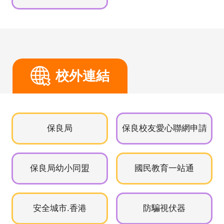
15/08
暑假
16/08
暑假
17/08
暑假
校外連結
18/08
暑假
保良局
保良校友愛心聯網申請
19/08
暑假
20/08
暑假
保良局幼小同盟
國民教育一站通
21/08
暑假
安全城市.香港
防騙視伏器
22/08
暑假