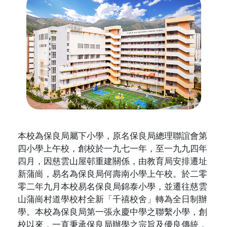
本校為保良局屬下小學，原名保良局總理聯誼會第
四小學上午校，創校於一九七一年，至一九九四年
四月，因慈雲山屋邨重建關係，由教育局安排遷址
新蒲崗，易名為保良局何壽南小學上午校。於二零
零二年九月本校易名保良局錦泰小學，並遷往慈雲
山蒲崗村道學校村全新「千禧校舍」轉為全日制辦
學。本校為保良局第一張永慶中學之聯繫小學，創
校以來，一直秉承保良局辦學之宗旨及優良傳統，