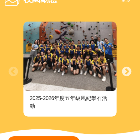
2025-2026年度五年級風紀攀石活
20
動
劃訪