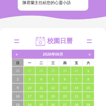
陳君蘭主任給您的心靈小語
黃世
校園日曆
«
2026年08月
»
日
一
二
三
四
五
六
26
27
28
29
30
31
1
2
3
4
5
6
7
8
9
10
11
12
13
14
15
16
17
18
19
20
21
22
23
24
25
26
27
28
29