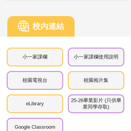
08/08
暑假
校內連結
09/08
暑假
10/08
暑假
小一家課欄
小一家課欄使用說明
11/08
暑假
校園電視台
校園相片集
12/08
暑假
25-26畢業影片 (只供畢
13/08
暑假
eLibrary
業同學存取)
14/08
暑假
Google Classroom