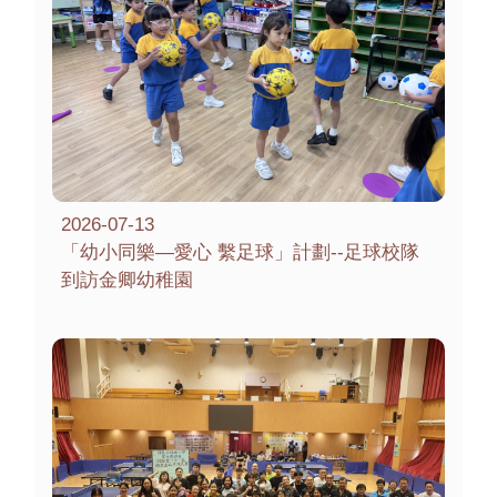
2026-07-13
「幼小同樂—愛心 繫足球」計劃--足球校隊
到訪金卿幼稚園