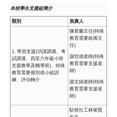
本校學生支援組簡介
類別
負責人
陳君蘭主任(特殊
教育需要統籌主
任)
1. 學習支援(功課調適、考
謝玟德老師(特殊
試調適、四至六年級小班
教育需要支援老
支援教學及輔導班)、特殊
師)
教育需要個別或小組訓
練、評估轉介
謝文娟老師(特殊
教育需要支援老
師)
駐校社工林俊賢
先生