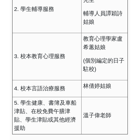
2. 學生輔導服務
輔導人員譚穎詩
姑娘
教育心理學家盧
希蕙姑娘
3. 校本教育心理服務
(個別編定的日子
駐校)
林倩婷姑娘
4. 校本言語治療服務
5. 學生健康、書簿及車船
津貼、在校免費午膳津
溫子偉老師
貼、學生津貼或其他經濟
援助