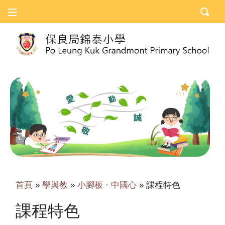
首頁
»
學與教
»
小腳板 · 中國心
»
課程特色
課程特色