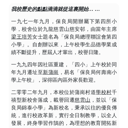
我校歷史的點點滴滴就從這裏開始… …
一九七一年九月，保良局開辦屬下第四所小
學，校舍位於九龍慈雲山慈安邨，由當年主席
梁王培芳
女士題名為「保良局總理聯誼會第四
小學」。自創辦以來，上午校學生品德學業成
績不斷提升，歷屆人才輩出，校譽日隆。
一九九四年因社區重建，「四小」上午校於同
年九月遷址至
新蒲崗
，易名「保良局何壽南小
學上午校」，深得區內區外家長歡迎。
二零零二年九月，本校位於蒲崗村道
學校村
千
禧型新校舍落成，載譽回遷
慈雲山
，並以「保
良局錦泰小學」為新校名，秉承以往的優良傳
統，進行校政革新，實行全日制教學，以全人
發展，終身學習作鵠的，為理想的教育開拓新