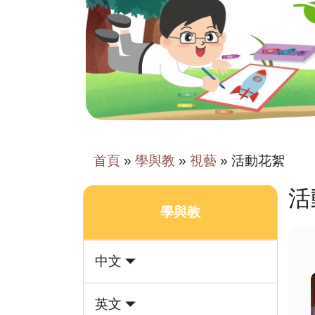
首頁
»
學與教
»
視藝
»
活動花絮
活
學與教
中文
英文