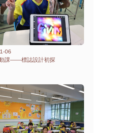
1-06
動課——標誌設計初探