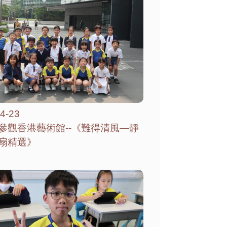
4-23
參觀香港藝術館--《難得清風—靜
扇精選》