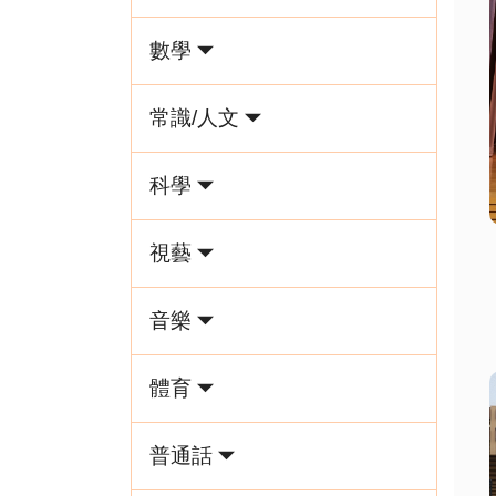
數學
常識/人文
科學
視藝
音樂
體育
普通話