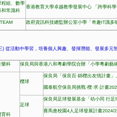
課程組、數學
香港教育大學卓越教學發展中心 「跨學科
科和常識科
TEAM
政府資訊科技總監辦公室小學「奇趣IT識多
(三) 從活動中學習，培養個人興趣、發揮潛能、發展多元
音樂科
保良局與香港八和粵劇學院合辦「小學粵劇藝
保良局「保良百·錦欖出友情計畫」
欖球
國泰航空保良局挑戰·欖·求·計畫2024
保良局足球發展基金「幼小同 行足
足球
賽馬會校園4人足球發展計畫2024/2
體育科