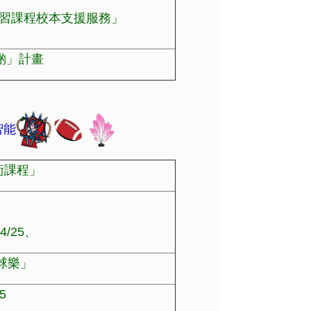
學習課程校本支援服務」
啲」計畫
智能
術課程」
、
/25、
球樂」
5