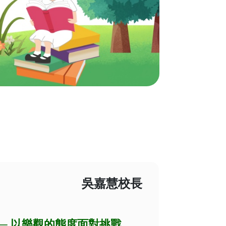
吳嘉慧校長
─
以樂觀的態度面對挑戰