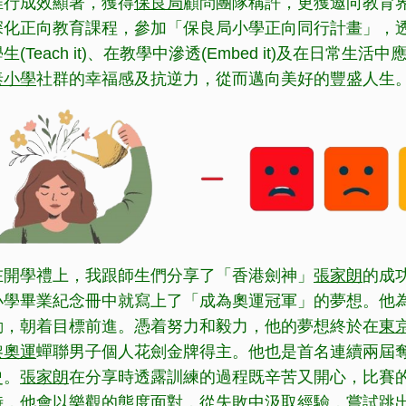
推行成效顯著，獲得
保良局
顧問團隊稱許，更獲邀向教育
深化正向教育課程，參加「保良局小學正向同行計畫」，透過培訓
生(Teach it)、在教學中滲透(Embed it)及在日常生活中
泰小學
社群的幸福感及抗逆力，從而邁向美好的豐盛人生
在開學禮上，我跟師生們分享了「香港劍神」
張家朗
的成
小學畢業紀念冊中就寫上了「成為奧運冠軍」的夢想。他
動，朝着目標前進。憑着努力和毅力，他的夢想終於在
東
黎奧運
蟬聯男子個人花劍金牌得主。他也是首名連續兩屆
史。
張家朗
在分享時透露訓練的過程既辛苦又開心，比賽
時，他會以樂觀的態度面對，從失敗中汲取經驗，嘗試跳