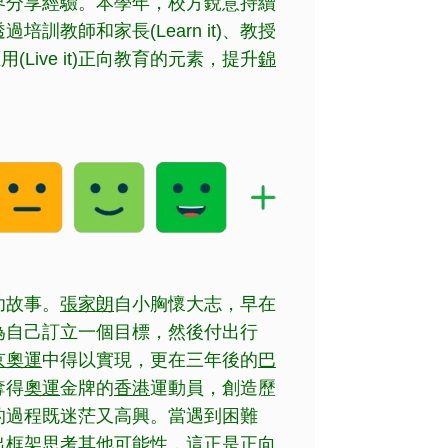
界分享經驗。本學年，校方銳意持續
教師和家長(Learn it)、教授
應用(Live it)正向教育的元素，提升
錦
。
功故事。
張家朗
自小胸懷大志，早在
為自己訂立一個目標，然後付出行
京奧運
中得以實現，更在三年後的
巴
奪得
奧運
金牌的
香港
運動員，創造歷
的過程既迷茫又高興。當遇到困難
出框架思考其他可能性，這正是正向