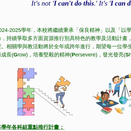
It's not '
I can't do this
.' It's '
I can d
2024-2025學年，本校將繼續秉承「保良精神」以及「
命，持續爭取多方面資源推行別具特色的教學及活動計畫
歷。相關學與教活動將於全年或跨年進行，期望每一位學
漸成長(
G
row)，培養堅毅的精神(
P
ersevere)，發光發亮(
S
本學年
各科組重點
推行
計畫
：