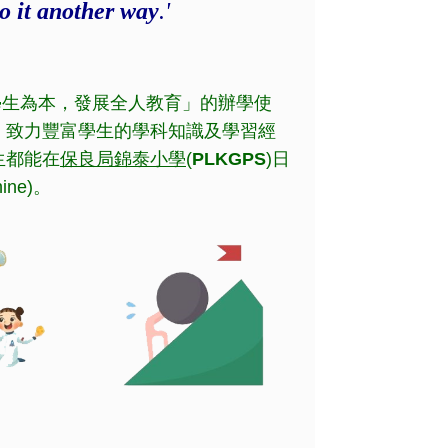
o it another way
.'
以學生為本，發展全人教育」的辦學使
，致力豐富學生的學科知識及學習經
生都能在
保良局錦泰小學
(
PLKGPS
)日
hine)。