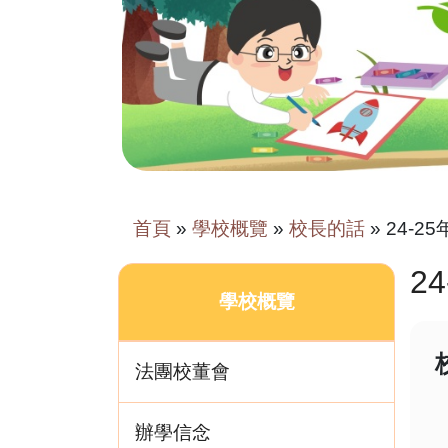
首頁
»
學校概覽
»
校長的話
»
24-2
2
學校概覽
法團校董會
辦學信念