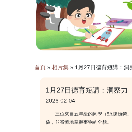
首頁
»
相片集
»
1月27日德育短講：洞
1月27日德育短講：洞察力
2026-02-04
三位來自五年級的同學（5A陳頌錡、蔡
偽，並審慎地掌握事物的全貌。