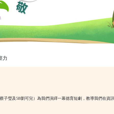
察力
子瑩及5B劉可兒）為我們演繹一幕德育短劇，教導我們在資