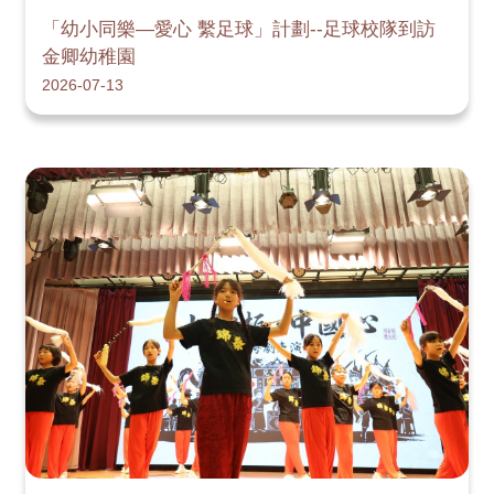
「幼小同樂—愛心 繫足球」計劃--足球校隊到訪
金卿幼稚園
2026-07-13