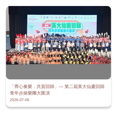
「齊心奏樂．共賀回歸」— 第二屆黃大仙慶回歸
青年步操樂團大匯演
2026-07-06