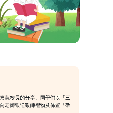
括吳嘉慧校長的分享、同學們以「三
向老師致送敬師禮物及佈置「敬