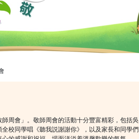
周會
行了「敬師周會」。敬師周會的活動十分豐富精彩，包
領全校同學唱《聽我説謝謝你》，以及家長和同學們
衷心的感謝和祝福，場面洋溢着溫馨歡樂的氣氛。