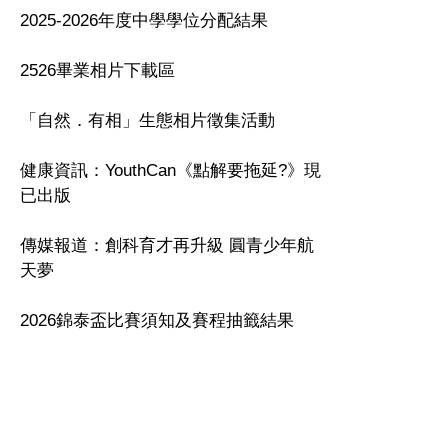
2025-2026年度中學學位分配結果
2526畢業相片下載區
「自然．有相」生態相片徵集活動
健康資訊：YouthCan《點解要拖延?》現
已出版
傳媒報道：創科育才再升級 圓青少年航
天夢
2026錦泰盃比賽須知及賽程抽籤結果