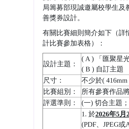
局籌募部現誠邀屬校學生及
善獎券設計。
有關比賽細則簡介如下（詳情
計比賽參加表格）：
( A ) 「匯聚
設計主題：
( B ) 自訂主題
尺寸：
不少於( 416mm 
比賽組別：
所有參賽作品
評選準則：
(一) 切合主題；
1. 於
2026年5
(PDF、JPEG或