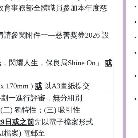
教育事務部全體職員參加本年度慈
請參閱附件一—慈善獎券2026 設
星光，閃耀人生，保良局Shine On」
或
x 170mm )
或
以A3畫紙提交
將劃一進行評審，無分組別
(二) 獨特性；(三) 吸引性
月29日或之前
先以電子檔案形式
AI檔案) 電郵至