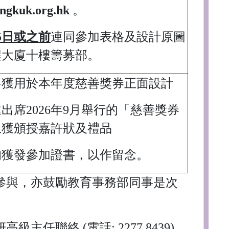
ungkuk.org.hk
。
月5日或之前
連同參加表格及設計原圖
程大廈十樓籌募部。
品將獲用於本年度慈善獎券正面設計
邀出席2026年9月舉行的「慈善獎券
上獲頒授嘉許狀及禮品
者均獲發參加證書，以作留念。
參與，亦鼓勵教育事務部同事是次
任聯絡 (電話: 2277 8439)。