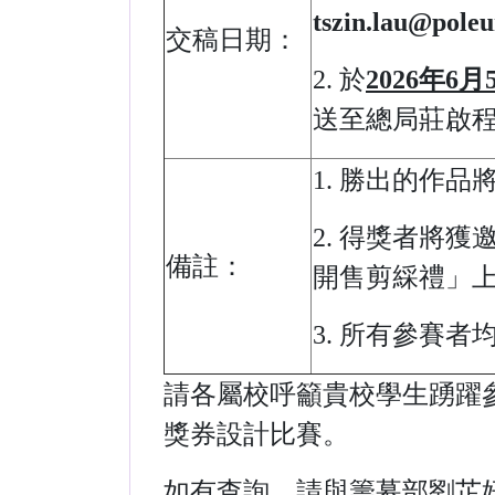
tszin.lau@pole
交稿日期：
2. 於
2026年6
送至總局莊啟
1. 勝出的作
2. 得獎者將獲
備註：
開售剪綵禮」
3. 所有參賽
請各屬校呼籲貴校學生踴躍
獎券設計比賽。
如有查詢，請與籌募部劉芷妍高級主