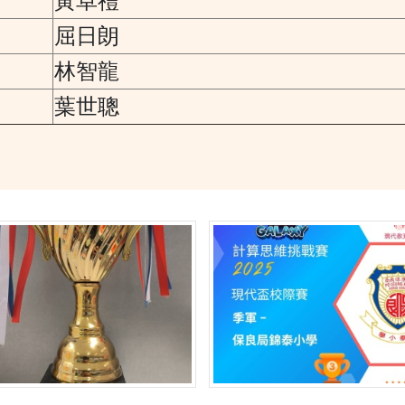
黃卓禮
屈日朗
林智龍
葉世聰