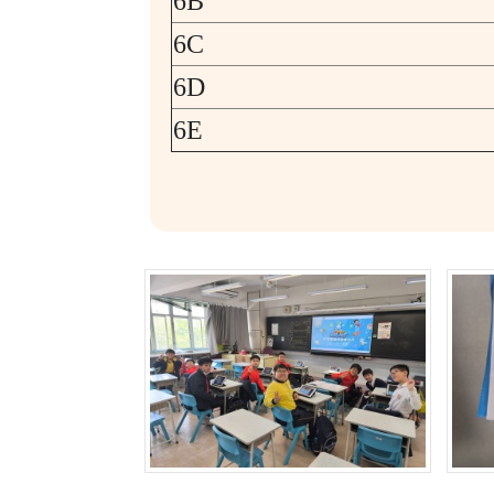
6B
6C
6D
6E