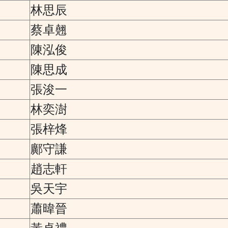
林思辰
蔡卓翹
陳泓俊
陳思成
張浚一
林奕澍
張梓烽
鄺守謙
趙志軒
吳天宇
蕭暐晉