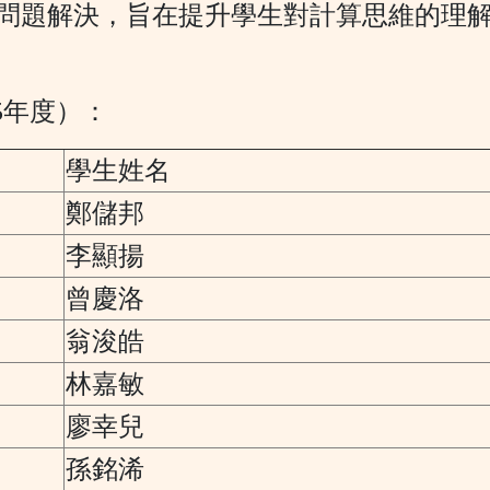
問題解決，旨在提升學生對計算思維的理
5年度）：
學生姓名
鄭儲邦
李顯揚
曾慶洛
翁浚皓
林嘉敏
廖幸兒
孫銘浠