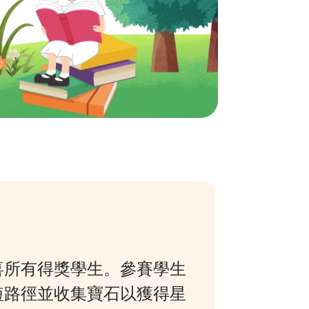
，恭喜所有得獎學生。參賽學生
計最短路徑並收集寶石以獲得星