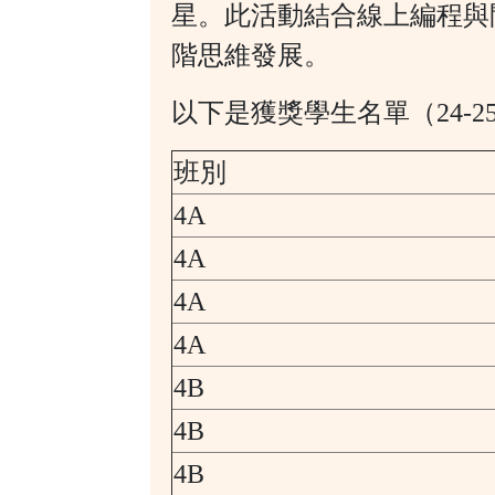
星。此活動結合線上編程與
階思維發展。
以下是獲獎學生名單（24-2
班別
4A
4A
4A
4A
4B
4B
4B