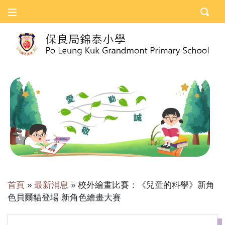
首頁
»
最新消息
»
校外繪畫比賽：《兒童的科學》新角
色貝爾貓登場 新角色繪畫大賽