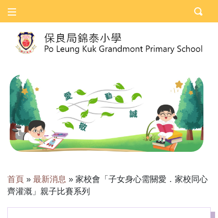
首頁
»
最新消息
»
家校會「子女身心需關愛．家校同心
齊灌溉」親子比賽系列