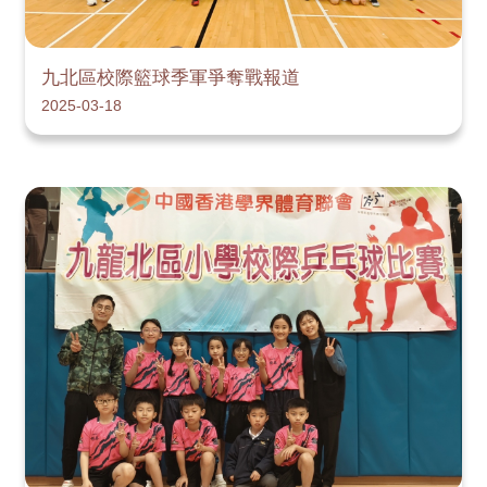
九北區校際籃球季軍爭奪戰報道
2025-03-18