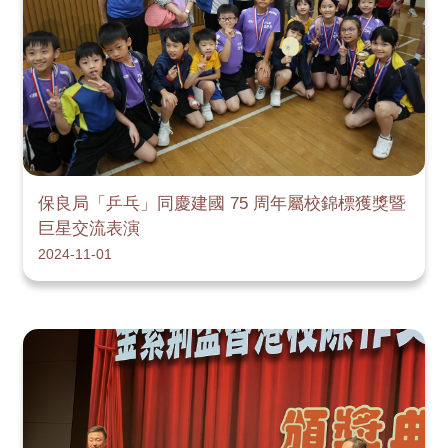
保良局「乒乓」同慶建國 75 周年屬校錦標獲獎暨
巨星交流表演
2024-11-01