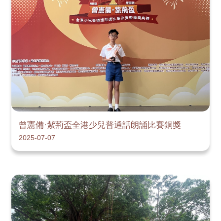
曾憲備·紫荊盃全港少兒普通話朗誦比賽銅獎
2025-07-07