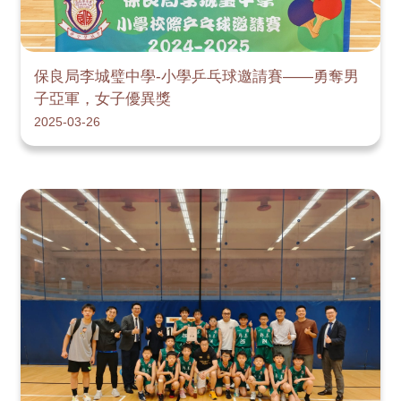
保良局李城璧中學-小學乒乓球邀請賽——勇奪男
子亞軍，女子優異獎
2025-03-26