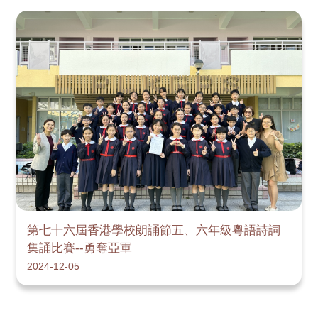
第七十六屆香港學校朗誦節五、六年級粵語詩詞
集誦比賽--勇奪亞軍
2024-12-05