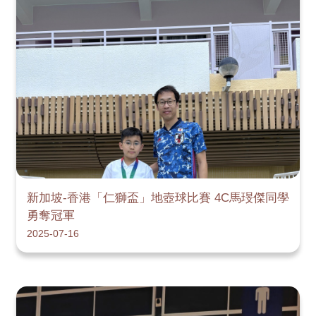
新加坡-香港「仁獅盃」地壺球比賽 4C馬琝傑同學
勇奪冠軍
2025-07-16