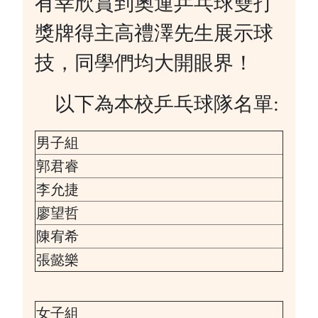
有幸欣賞到奧運乒乓球雙打
獎牌得主高禮澤先生展示球
技，同學們均大開眼界！
以下為本校乒乓球隊名單:
男子組
郭君睿
李允捷
廖望哲
陳宥希
張懿樂
女子組