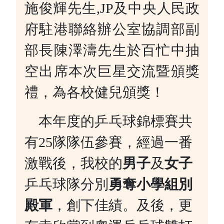
施俊輝先生,JP及中央人民政
府駐港聯絡辦公室協調部副
部長陳澤濤先生於百忙中抽
空出席本次巨星交流暨頒獎
禮，為各校健兒頒獎！
本年度的乒乓球錦標賽共
有25隊隊伍參賽，經過一番
激戰後，我校的
男子
及
女子
乒乓球隊分別
勇奪小學組別
殿軍
，創下佳績。及後，更