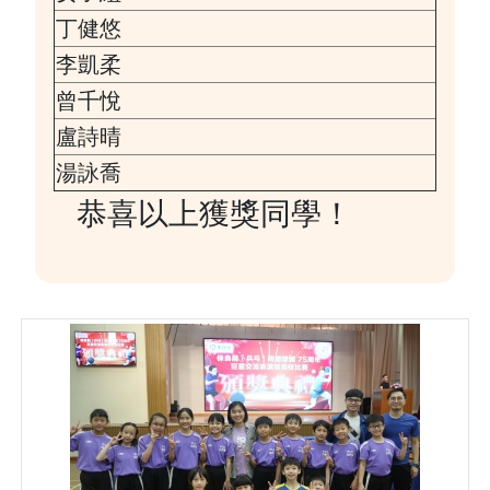
丁健悠
李凱柔
曾千悅
盧詩晴
湯詠喬
恭喜以上獲獎同學！