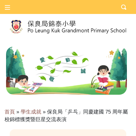
首頁
»
學生成就
»
保良局「乒乓」同慶建國 75 周年屬
校錦標獲獎暨巨星交流表演