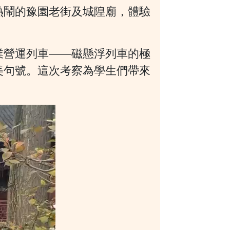
熱鬧的豫園老街及城隍廟，體驗
業營運列車——磁懸浮列車的極
美句號。這次考察為學生們帶來