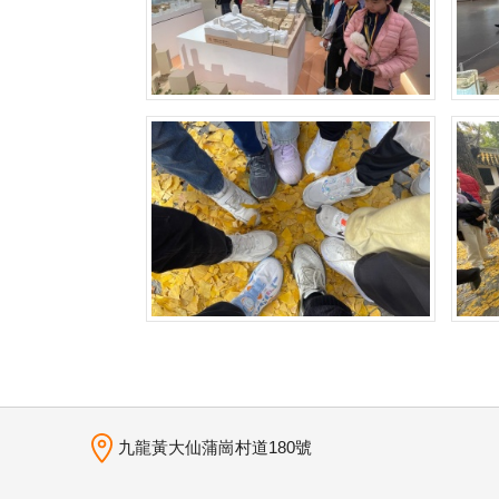
九龍黃大仙蒲崗村道180號