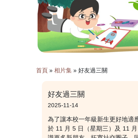
首頁
»
相片集
»
好友過三關
好友過三關
2025-11-14
為了讓本校一年級新生更好地適
於 11 月 5 日（星期三）及 
識更多新朋友、拓寬社交圈子，