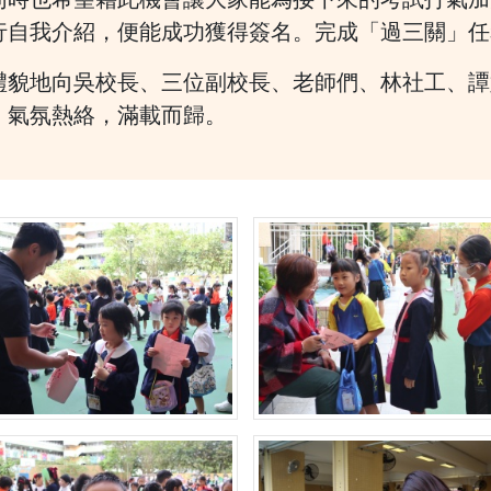
行自我介紹，便能成功獲得簽名。完成「過三關」任
禮貌地向吳校長、三位副校長、老師們、林社工、譚
，氣氛熱絡，滿載而歸。