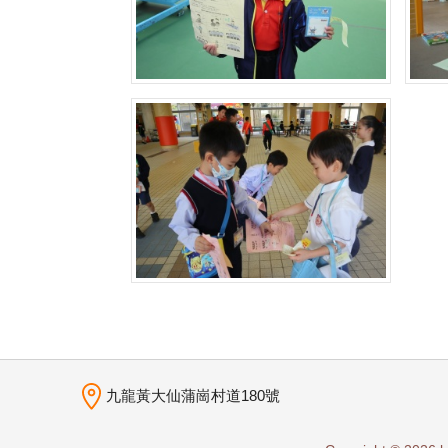
九龍黃大仙蒲崗村道180號