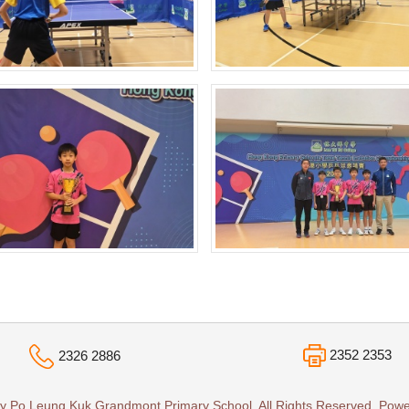
2352 2353
2326 2886
y Po Leung Kuk Grandmont Primary School. All Rights Reserved. Pow