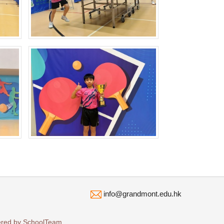
info@grandmont.edu.hk
ered by
SchoolTeam