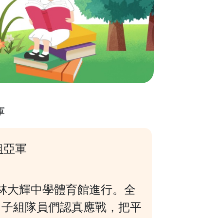
軍
組亞軍
在林大輝中學體育館進行。全
男子組隊員們認真應戰，把平