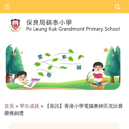
首頁
»
學生成就
»
【喜訊】香港小學電腦奧林匹克比賽
榮獲銅獎